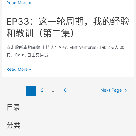
EP34：
Read More »
的
新
Meme
高
EP33：这一轮周期，我的经验
投
之
机
和教训（第二集）
后
观
的
点击收听本期音频 主持人：Alex, Mint Ventures 研究合伙人 嘉
以
宾：Colin, 自由交易员 …
太
坊，
EP33：
Read More »
还
这
有
一
哪
文
1
2
…
6
Next Page
→
轮
些
章
周
值
导
目录
期，
得
航
我
期
的
分类
待
经
的