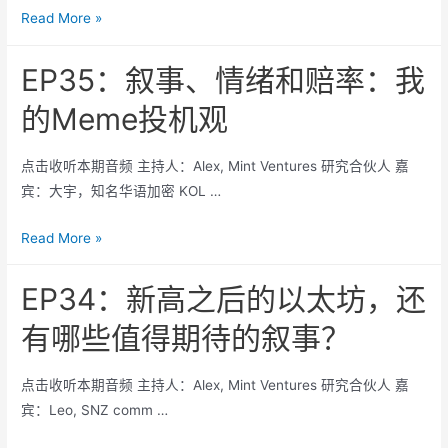
和
EP36：
Read More »
新
挑
如
星
战
何
EP35：叙事、情绪和赔率：我
的
（第
理
业
的Meme投机观
二
解
务、
集）
预
护
点击收听本期音频 主持人：Alex, Mint Ventures 研究合伙人 嘉
测
城
宾：大宇，知名华语加密 KOL …
市
河、
场：
估
EP35：
Read More »
商
值
叙
业
和
事、
EP34：新高之后的以太坊，还
价
挑
情
值
战
有哪些值得期待的叙事？
绪
和
（第
和
交
一
点击收听本期音频 主持人：Alex, Mint Ventures 研究合伙人 嘉
赔
互
集）
宾：Leo, SNZ comm …
率：
实
我
战