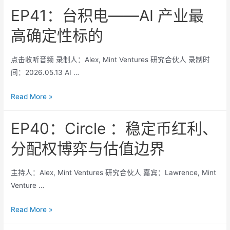
关
EP41：台积电——AI 产业最
于
高确定性标的
增
长、
点击收听音频 录制人：Alex, Mint Ventures 研究合伙人 录制时
稀
间：2026.05.13 AI …
释
与
EP41：
Read More »
监
台
管
积
EP40：Circle ：稳定币红利、
窗
电
口
分配权博弈与估值边界
——
AI
主持人：Alex, Mint Ventures 研究合伙人 嘉宾：Lawrence, Mint
产
Venture …
业
最
EP40：
Read More »
高
Circle
确