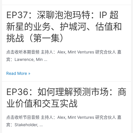
区
深
了
聊
EP37：深聊泡泡玛特：IP 超
吗？
泡
新星的业务、护城河、估值和
泡
玛
挑战（第一集）
特：
IP
点击收听本期音频 主持人：Alex, Mint Ventures 研究合伙人 嘉
超
宾：Lawrence, Min …
新
星
EP37：
Read More »
的
深
业
聊
EP36：如何理解预测市场：商
务、
泡
业价值和交互实战
护
泡
城
玛
河、
点击收听节目音频 主持人：Alex, Mint Ventures 研究合伙人 嘉
特：
估
宾：Stakeholder, …
IP
值
超