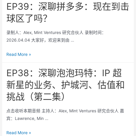
：
EP39：深聊拼多多：现在到击
定
稳
性
球区了吗？
定
标
币
的
录制人：Alex, Mint Ventures 研究合伙人 录制时间：
红
2026.04.04 大家好，欢迎来到由 …
利、
分
EP39：
Read More »
配
深
权
聊
EP38：深聊泡泡玛特：IP 超
博
拼
弈
新星的业务、护城河、估值和
多
与
多：
挑战（第二集）
估
现
值
在
边
点击收听本期音频 主持人：Alex, Mint Ventures 研究合伙人 嘉
到
界
宾：Lawrence, Min …
击
球
EP38：
Read More »