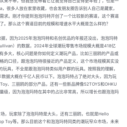
从来不带，但我感觉带着它让我觉得自己变得更年轻了，也是一
ga，很多人放在家里收藏，也会发朋友圈告诉别人自己是藏家，
需求。刚才你提到泡泡玛特开创了一个比较新的赛道，这个赛道
了。那么这个赛道目前的规模和增速水平大概是怎么样的？
数据，因为2025年泡泡玛特和名创优品的年报还没出，泡泡玛特
ullivan）的数据，2024年全球潮玩零售市场规模大概是418亿
市场有多大，核心问题是你如何定义潮玩产品，比如三丽鸥的产品或
格的口径，跟泡泡玛特很接近的产品定义，这个市场规模其实没
型的玩具，不全是跟泡泡玛特类似用户群的玩具。按照我的理解，
4年数据大概在千亿人民币以下。泡泡玛特占了绝对大头，因为玩
Toy、三丽鸥的部分产品，还有一些新品牌像52TOYS和OHKU
量级，因为泡泡玛特在其中的占比非常高，所以增长也跟泡泡玛
场，玩家除了泡泡玛特是大头，还有三丽鸥，也就是Hello
Top Toy等。那么目前这个和泡泡玛特同类的潮玩窄众市场，未来