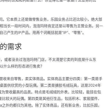
泡玛特的认知和判断是什么？你觉得它是一家做什么业务的公
公司。它本质上还是做零售业务，乐园业务占比还比较小，绝大部
相当长一段时间内，泡泡玛特肯定还是以零售为主营业务。另一
己产生的IP产品。用两个词概括就是“IP”、“零售”。
的需求
司，或者没去过泡泡玛特门店，不太清楚它卖的到底是什么东
以什么样的形态进行售卖？
营收来自零售，卖实体商品。实体商品主要分四类：第一类是手
桌面供欣赏的小型玩偶。第二类是搪胶毛绒玩具，这是2024年
火，成为营收最高的品类。特点是毛绒绒的外表，比较轻，能挂在包
，是比较大的玩偶。第四类是其他衍生品，包括积木、家居摆件、
ga之外的都归为其他。除了实体商品，还有新业务，比如乐园，