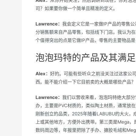
Alex：
从你开始关注，然后调研到现在，你对泡
司？如果要你做一个简单且精准的定义。
Lawrence：
我会定义它是一家做IP产品的零售
分销售额来自产品零售，包括线下门店。我认为在
个值得突出的点是它做IP产品，零售的主要物品是自
泡泡玛特的产品及其满足
Alex：
好的。可能有些听众之前没关注过这家公
西。能不能介绍一下它目前卖的大概是哪些产品？
Lawrence：
我们以营收来看，泡泡玛特绝大部分
办，主要是PVC材质的，类似陶土材质，通常放在
刚新创立的品类，2025年随着LABUBU的大
上或其他地方，方便外出携带。第三类是Mega
数码周边等，年报里把除了手办、搪胶毛绒和Me