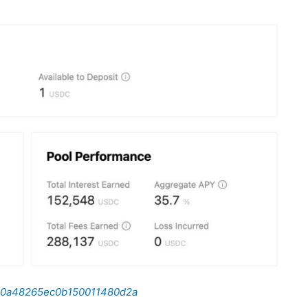
ty/60a48265ec0b150011480d2a