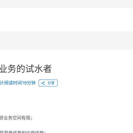
信贷业务的试水者
计阅读时间18分钟
分享
构信贷业务空间有限；
并无明显竞争优势和估值优势；