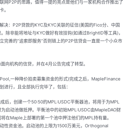
互联网P2P的思路，值得一提的亮点是他们与一家机构合作推出了
卡。
：P2P贷款的KYC及KYC关联的征信(美国的Fico分、中国
非能将地址与KYC做好有效挂钩(如通过BrightID等工具)，
完善的“追索即服务”否则链上的P2P信贷会一直是一个小众市
为面向机构的信贷，并在4月公告完成了转型。
ping Pool,一种降价拍卖募集资金的形式)完成之后，MapleFinance
划进行，且全部执行完毕了，包括：
 LBP完成后，创建一个50:50的MPL:USDC平衡器池，将用于为MPL
动池做抵押。平衡池中的初始MPL:USDC由MapleDAO财
在Maple上部署的第一个池中押注他们的MPL持有量。
性资金池。启动池的上限为1500万美元，Orthogonal