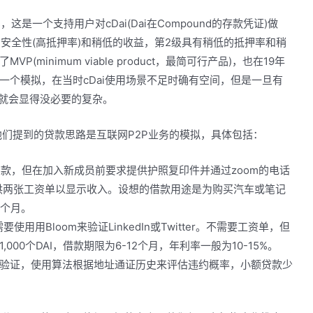
Bonds，这是一个支持用户对cDai(Dai在Compound的存款凭证)做
的安全性(高抵押率)和稍低的收益，第2级具有稍低的抵押率和稍
inimum viable product，最简可行产品)，也在19年
一个模拟，在当时cDai使用场景不足时确有空间，但是一旦有
系统就会显得没必要的复杂。
时他们提到的贷款思路是互联网P2P业务的模拟，具体包括：
用贷款，但在加入新成员前要求提供护照复印件并通过zoom的电话
供两张工资单以显示收入。设想的借款用途是为购买汽车或笔记
8个月。
要使用用Bloom来验证LinkedIn或Twitter。不需要工资单，但
00个DAI，借款期限为6-12个月，年利率一般为10-15%。
需要身份验证，使用算法根据地址通证历史来评估违约概率，小额贷款少