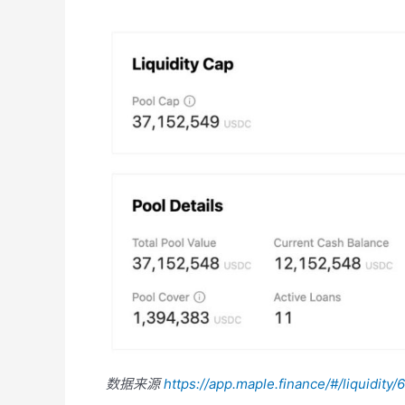
数据来源
https://app.maple.finance/#/liquidi