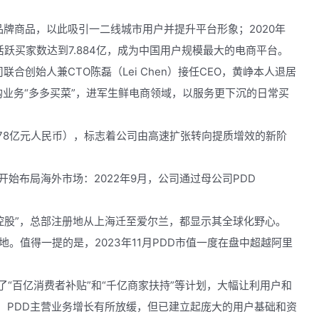
名品牌商品，以此吸引一二线城市用户并提升平台形象；2020年
跃买家数达到7.884亿，成为中国用户规模最大的电商平台。
联合创始人兼CTO陈磊（Lei Chen）接任CEO，黄峥本人退居
业务“多多买菜”，进军生鲜电商领域，以服务更下沉的日常买
约78亿元人民币），标志着公司由高速扩张转向提质增效的新阶
开始布局海外市场：2022年9月，公司通过母公司PDD
DD控股”，总部注册地从上海迁至爱尔兰，都显示其全球化野心。
地。值得一提的是，2023年11月PDD市值一度在盘中超越阿里
了“百亿消费者补贴”和“千亿商家扶持”等计划，大幅让利用户和
年，PDD主营业务增长有所放缓，但已建立起庞大的用户基础和资