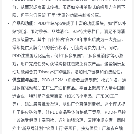
价，从而形成病毒式传播。虽然如今拼单形式的吸引力有所下
降，但平台仍保留“开团”优惠的功能来刺激分享。
产品和功能
：PDD主站App集成了丰富的功能模块，如“百亿补
贴”频道、限时秒杀、品牌清仓、9.9特卖等栏目，满足不同消
费层级需求。其中“百亿补贴”自2019年推出后成为一大亮点，
常年提供大牌商品的低价秒杀，引流高消费力用户。同时，
PDD注重游戏化运营，例如“多多果园”、“多多爱消除”等小游
戏，用户完成任务可获得购物红包或免费农产品。这些娱乐互
动功能契合其“Disney化”的理念，增加用户留存和消费黏性。
供应链与品控
：PDD以C2M（消费者直连制造）模式闻名，通
过数据驱动帮助工厂生产适销商品。平台上聚集了大量中国制
造企业，特别是产业带商家（如义乌小商品、广东3C工厂
等），跳过层层批发渠道，以出厂价直供消费者。这个模式提
升了供应链效率，让PDD商品整体价格低于竞品。PDD在品控
上曾饱受假货山寨困扰，近年加强治理，清理违规商家。同时
推出“新品牌计划”“农货上行”等项目，扶持优质工厂和农户触