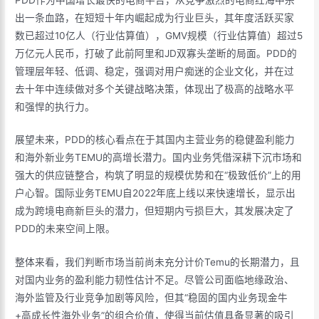
出一条血路，在短短十年内崛起成为行业巨头，其年度活跃买家
数已超过10亿人（行业估算值），GMV规模（行业估算值）超过5
万亿元人民币，打破了此前阿里和JD双寡头垄断的局面。PDD的
管理层年轻、低调、稳定，强调对用户痴迷的企业文化，并在过
去十年中连续做对多个关键战略决策，体现出了极高的战略水平
和强悍的执行力。
展望未来，PDD的核心看点在于其国内主营业务的稳健盈利能力
和海外新业务TEMU的高增长潜力。国内业务凭借深耕下沉市场和
强大的供应链整合，构筑了明显的规模优势和在“极致低价”上的用
户心智。国际业务TEMU自2022年底上线以来快速增长，显示出
成为跨境电商新巨头的潜力，但短期内亏损巨大，其发展决定了
PDD的未来空间上限。
整体来看，我们判断市场当前尚未充分计价Temu的长期潜力，且
对国内业务的盈利能力韧性估计不足。尽管公司面临地缘政治、
海外监管及行业竞争加剧等风险，但其“稳固的国内业务现金牛
+高成长性海外业务”的组合价值，使得当前估值具备显著的吸引