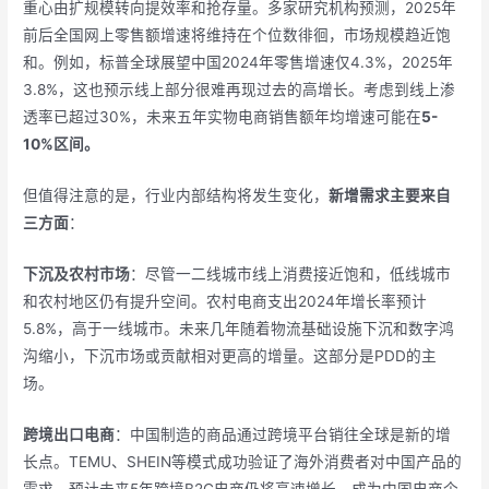
重心由扩规模转向提效率和抢存量。多家研究机构预测，2025年
前后全国网上零售额增速将维持在个位数徘徊，市场规模趋近饱
和。例如，标普全球展望中国2024年零售增速仅4.3%，2025年
3.8%，这也预示线上部分很难再现过去的高增长。考虑到线上渗
透率已超过30%，未来五年实物电商销售额年均增速可能在
5-
10%区间。
但值得注意的是，行业内部结构将发生变化，
新增需求主要来自
三方面
：
下沉及农村市场
：尽管一二线城市线上消费接近饱和，低线城市
和农村地区仍有提升空间。农村电商支出2024年增长率预计
5.8%，高于一线城市。未来几年随着物流基础设施下沉和数字鸿
沟缩小，下沉市场或贡献相对更高的增量。这部分是PDD的主
场。
跨境出口电商
：中国制造的商品通过跨境平台销往全球是新的增
长点。TEMU、SHEIN等模式成功验证了海外消费者对中国产品的
需求。预计未来5年跨境B2C电商仍将高速增长，成为中国电商企