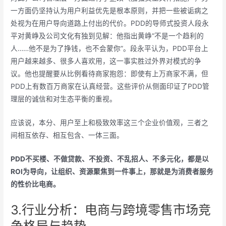
一方面仍坚持认为用户利益优先是根本原则，并把一些被诟病之
处视为在用户导向道路上付出的代价。PDD的导师式投资人段永
平对黄峥及公司文化有独到见解：他指出黄峥“不是一个趋利的
人……他不是为了挣钱，也不会蒙你”。段永平认为，PDD平台上
用户越来越多、很多人喜欢用，这一事实胜过外界对模式的争
议。他也提醒要从比例看待商家抱怨：即使有上万商家不满，但
PDD上有数百万商家在认真经营。这些评价从侧面印证了PDD管
理层的诚信和对生态平衡的重视。
应该说，本分、用户至上和极致效率这三个企业价值观，三者之
间相互依存、相互包含、一体三面。
PDD不买楼、不做贷款、不投资、不乱招人、不多元化，都是以
ROI
为导向，让组织、资源聚焦到一件事上，那就是为消费者服务
的性价比电商。
3.行业分析：电商与跨境零售市场竞
争格局与趋势