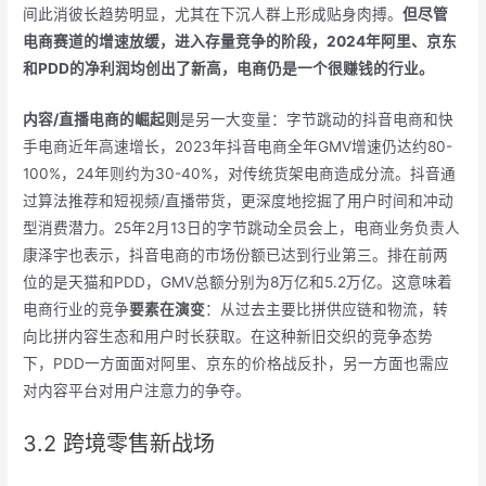
间此消彼长趋势明显，尤其在下沉人群上形成贴身肉搏。
但尽管
电商赛道的增速放缓，进入存量竞争的阶段，2024年阿里、京东
和PDD的
净利润
均创出了新高，电商仍是一个很赚钱的行业。
内容/
直播电商
的崛起则
是另一大变量：字节跳动的抖音电商和快
手电商近年高速增长，2023年抖音电商全年GMV增速仍达约80-
100%，24年则约为30-40%，对传统货架电商造成分流。抖音通
过算法推荐和短视频/直播带货，更深度地挖掘了用户时间和冲动
型消费潜力。25年2月13日的字节跳动全员会上，电商业务负责人
康泽宇也表示，抖音电商的市场份额已达到行业第三。排在前两
位的是天猫和PDD，GMV总额分别为8万亿和5.2万亿。这意味着
电商行业的竞争
要素在演变
：从过去主要比拼供应链和物流，转
向比拼内容生态和用户时长获取。在这种新旧交织的竞争态势
下，PDD一方面面对阿里、京东的价格战反扑，另一方面也需应
对内容平台对用户注意力的争夺。
3.2 跨境零售新战场