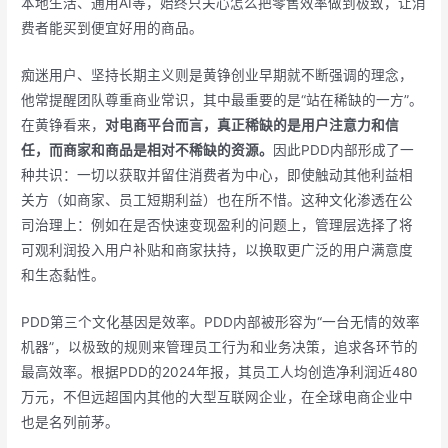
本地生活、通用AI等，始终只关心怎么把零售效率做到极致，让消
费者能买到便宜好用的商品。
痴迷用户、坚持长期主义则是黄铮创业早期就不断强调的理念，
他常提醒团队尊重商业常识，其中最重要的是“站在稀缺的一方”。
在黄铮看来，
对电商平台而言，真正稀缺的是用户注意力和信
任，而商家和商品是相对不稀缺的资源。
因此PDD内部形成了一
种共识：一切以获取并留住消费者为中心，即使触动其他利益相
关方（如商家、员工短期利益）也在所不惜。这种文化渗透在公
司治理上：例如在是否快速变现盈利的问题上，管理层选择了将
可观利润投入用户补贴和商家扶持，以换取更广泛的用户满意度
和生态黏性。
PDD第三个文化基因是效率。PDD内部被形容为“一台无情的效率
机器”，以极致的规则来管理员工行为和业务决策，追求各环节的
最高效率。根据PDD的2024年报，其员工人均创造净利润近480
万元，不但远超国内其他的大型互联网企业，在全球电商企业中
也是名列前茅。