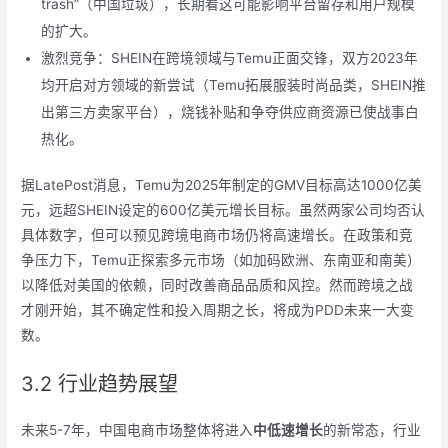
trash”（中国垃圾），长期看这可能影响平台留存和用户规模
的扩大。
激烈竞争：SHEIN在跨境领域与Temu正面交锋，双方2023年
均开启对方领域的新尝试（Temu拓展服装时尚品类，SHEIN推
出第三方卖家平台），烧钱补贴和争夺供应商资源已使战事白
热化。
据LatePost消息，Temu为2025年制定的GMV目标高达1000亿美
元，远超SHEIN设定的600亿美元增长目标。虽然两家公司均否认
具体数字，但可以预见跨境电商市场仍将高速增长。在政策和竞
争压力下，Temu正探索多元市场（如加码欧洲、东南亚和南美）
以降低对美国的依赖，同时改善商品品质和风控。然而跨境之战
才刚开始，其不确定性和投入周期之长，将成为PDD未来一大变
数。
3.2 行业趋势展望
未来5-7年，中国电商市场整体将进入
中低速增长
的新常态，行业