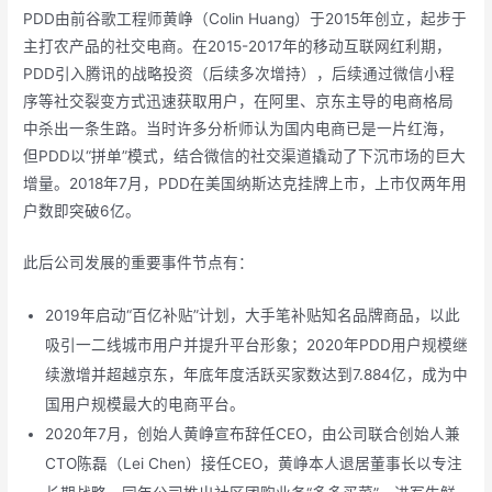
PDD由前谷歌工程师黄峥（Colin Huang）于2015年创立，起步于
主打农产品的社交电商。在2015-2017年的移动互联网红利期，
PDD引入腾讯的战略投资（后续多次增持），后续通过微信小程
序等社交裂变方式迅速获取用户，在阿里、京东主导的电商格局
中杀出一条生路。当时许多分析师认为国内电商已是一片红海，
但PDD以“拼单”模式，结合微信的社交渠道撬动了下沉市场的巨大
增量。2018年7月，PDD在美国纳斯达克挂牌上市，上市仅两年用
户数即突破6亿。
此后公司发展的重要事件节点有：
2019年启动“百亿补贴”计划，大手笔补贴知名品牌商品，以此
吸引一二线城市用户并提升平台形象；2020年PDD用户规模继
续激增并超越京东，年底年度活跃买家数达到7.884亿，成为中
国用户规模最大的电商平台。
2020年7月，创始人黄峥宣布辞任CEO，由公司联合创始人兼
CTO陈磊（Lei Chen）接任CEO，黄峥本人退居董事长以专注