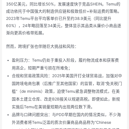
350亿美元，同比增长50%，发展速度快于竞品SHEIN。Temu的
成功依托于中国强大的制造供应链和极致低价+补贴运费的策略。
2023年Temu平台平均客单价已升至约38.9美元（同比提升
60%），24年略回落至34美元，整体显示其品类从廉价小商品逐
渐向更高价格带拓展。
然而，跨境扩张也伴随巨大挑战和风险：
盈利压力：Temu仍处于重投入阶段，履约物流成本和获客费
用高企，短期严重亏损在所难免；
合规和贸易政策风险：2025年美国开打全球贸易战，加强对中
国跨境电商包裹（后推广至其他国家）的监管，取消“免关税门
槛”（de minimis）政策，迫使Temu紧急调整物流模式，在美
国本土建立仓库、改走B2B报关以规避高税。即便如此，新规
实施后Temu在美销量短期内出现两位数下滑。
品牌与口碑问题突出：与PDD早期在国内的情况类似，不少海
外消费者将Temu泛滥的质次价廉商品商品称为“Chinese