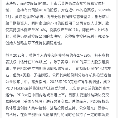
表决权，而A类股每股1票。上市后黄峥通过直接持股和实体控
制，一度持有公司逾43%的股权，对应近90%的投票权。2020年
7月，黄峥兑现IPO承诺，将部分股权捐赠给慈善基金，部分转让
给早期投资人，同时拿出约7.7%的股份用于公司合伙人计划，致
使其持股比例降至29.4%，投票权降至80.7%。即便经过上述稀
释，黄峥仍绝对控股公司的表决权，这种集中控制有利于PDD在
创始人战略主导下保持长期稳定性。
截至2025年，黄峥个人直接和间接持股约在27~29%，拥有多数
表决权（估计在70%以上）。除了黄峥，PDD的第二大股东是腾
讯，早在PDD创立初期腾讯即战略投资，目前持股比例在14.1%左
右，但为A类股、无控制权。公司其余股份则分散在机构投资者和
公众股东手中。需要指出，2023年PDD完成红筹架构调整，成立
PDD Holdings并将注册地迁往爱尔兰，以实现更灵活的海外资本
运作。PDD未在中国内地或香港上市，目前主要通过纳斯达克交
易的ADR（美国存托股）进行融资交易。总体而言，PDD股权结
构体现出创始人集中控制、战略投资者支持、公众股东广泛参与
的格局，在保障创始团队愿景执行的同时也保持了一定的市场流