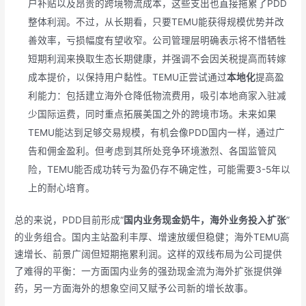
户补贴以及昂贵的跨境物流成本，这些支出也直接拖累了PDD
整体利润。不过，从长期看，只要TEMU能获得规模优势并改
善效率，亏损幅度有望收窄。公司管理层明确表示将不惜牺牲
短期利润来换取生态长期健康，并强调不会因关税提高而转嫁
成本提价，以保持用户黏性。TEMU正尝试通过
本地化
提高盈
利能力：包括建立海外仓降低物流费用，吸引本地商家入驻减
少国际运费，同时重点拓展美国之外的跨境市场。未来如果
TEMU能达到足够交易规模，有机会像PDD国内一样，通过广
告和佣金盈利。但考虑到其所处竞争环境激烈、各国监管风
险，TEMU能否成功转亏为盈仍存不确定性，可能需要3-5年以
上的耐心培育。
总的来说，PDD目前形成“
国内业务现金奶牛，海外业务投入扩张
”
的业务组合。国内主站盈利丰厚、增速放缓但稳健；海外TEMU高
速增长、前景广阔但短期拖累利润。这样的双线布局为公司提供
了难得的平衡：一方面国内业务的强劲现金流为海外扩张提供弹
药，另一方面海外的想象空间又赋予公司新的增长故事。