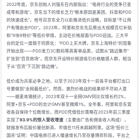
2022年底，京东创始人刘强东在内部指出：“电商行业的竞争已变
成零和游戏”，京东当下的增长乏力“根本原因是美团、抖音和PDD
的快速成长”，他号召京东全力以赴推进低价战略，目标是“不让用
户有理由去PDD”。2023年，阿里和京东先后祭出大规模百亿补贴
和“9块9特价”等低价举措，主动在价格层面与PDD迎战。三大平
台的定位一度趋于同质化：“PDD上买大牌，京东上淘特价”的现象
开始出现——PDD发力3C数码等高客单品类，试图从“路边集市”
扩张到“百货商场”，而京东开设特价频道吸引价格敏感人群，相当
于从“百货”下沉到“路边摊”。
低价成为兵家必争之地，以至于2023年双十一前各平台都打出口
号要做到“全网最低价”。然而，激烈价格战的结果却不尽如人意
——据麦肯锡统计，2023年双十一全网GMV同比仅增长约2%，
阿里+京东+PDD的合计GMV甚至微降1%。全年看，阿里和京东营
收各自保持个位数增长，而PDD凭借低价策略在2023年前三季度
实现了
93.9%的惊人营收增速
（主要由广告和佣金收入构成），
财报发布后股价屡创新高、市值在11月末超越阿里。这场“低价三
国杀”证明：中国电商已进入慢速增长乃至存量博弈阶段，平台之