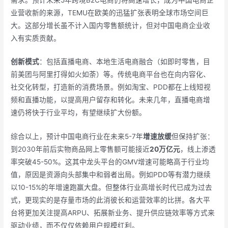
业营收新的来源，TEMU在欧美的迅猛扩张表明全球市场空间巨
大。这部分增长虽不计入国内零售额统计，但对中国电商企业收
入有实质贡献。
创新模式
：包括直播电商、本地生活电商融合（如即时零售，目
前美团与阿里打得如火如荼）等。传统电商平台也在向内容化、
社交化转型，打造新的消费场景。例如淘宝、PDD都在上线短视
频和直播功能，以提高用户留存和转化。未来几年，直播电商增
速仍将快于行业平均，有望继续扩大份额。
综合以上，预计中国电商行业在未来5-7年
增速放缓
但保持扩张：
到2030年前后实物商品网上零售额可能接近
20万亿元
，线上渗透
率突破45-50%。这其中龙头平台的GMV增速可能略高于行业均
值，原因是资源向头部集中和弱者出局。例如PDD等有潜力继续
以10-15%的年增速跑赢大盘。但整体行业高增长时代已成为过去
式，更现实的是存量市场的此消彼长和运营效率的比拼。各大平
台将更加关注提高ARPU、拓展新业务、提升供应链效率等方式来
驱动业绩，而不仅仅依赖用户规模红利。