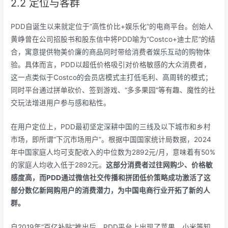
2.2 定位与客群
PDD自诞生以来就定位于“高性价比+娱乐化”的电商平台。创始人
黄峥曾在公司招股书和股东信中将PDD喻为“Costco+迪士尼”的结
合，寓意提供物美价廉的商品同时带给消费者娱乐互动的购物体
验。具体而言，PDD以超低价格吸引对价格敏感的大众消费者，
这一点类似于Costco的会员店模式主打低毛利、高周转的模式；
同时平台通过拼单砍价、签到游戏、“多多果园”等有趣、魔性的社
交玩法增进用户参与感和粘性。
在用户定位上，PDD最初坚定深耕中国的三线及以下城市和乡村
市场，即所谓“下沉市场用户”。根据中国国家统计局数据，2024
年中国家庭人均可支配收入的中位数为2892元/月，意味着有50%
的家庭人均收入低于2892元。
这部分消费者过往网购少、价格敏
感度高，而PDD通过微信社交传播和拼团低价策略
成功激活了这
部分数
亿新网购用户的消费潜力，为中国电商行业开拓了新的人
群。
自2019年“百亿补贴”推出后，PDD平台上出现了苹果、小米等知