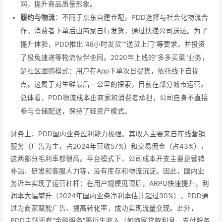
网，提升商品质量形象。
履约与物流
：不同于京东自建仓配，PDD选择与社会化物流合
作。消费者下单后由商家自行发货，通过快递公司送达。为了
提升体验，PDD推出“48小时发货”“送货上门”等要求，并投资
了极兔速递等物流伙伴协同。2020年上线的“多多买菜”业务，
是社区团购模式：用户在App下单次日提货，依托线下自提
点。这属于对生鲜最后一公里的探索，目前在部分城市运营。
总体看，PDD物流成本由商家和消费者承担，公司自身不直接
参与仓储配送，保持了轻资产模式。
财务上，PDD国内业务盈利能力极强。其收入主要来自在线营销
服务（广告为主，占2024年营收57%）和交易佣金（占43%），
这两部分毛利率都很高。平台模式下，公司成本开支主要是营销
补贴、研发和客服人力等，没有库存和物流沉淀。因此，国内业
务近年实现了运营杠杆：在用户规模见顶后，ARPU快速提升，利
润率大幅攀升（2024年国内业务净利率估计超过30%）。PDD通
过为商家赋能广告、提高转化率，成功实现流量变现。此外，
PDD主站还有“金融服务”等衍生收入（如商家贷款利息、支付服务