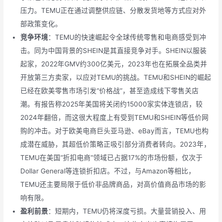
压力。TEMU正在通过调整供应链、分散发货地等方式应对外
部政策变化。
竞争环境
：TEMU的快速崛起令全球传统零售和电商感受到冲
击。同为中国背景的SHEIN是其直接竞争对手。SHEIN以服装
起家，2022年GMV约300亿美元，2023年也在拓展全品类并
开放第三方卖家，以应对TEMU的挑战。TEMU和SHEIN的崛起
已经在欧美零售市场引发“价格战”，甚至造成线下零售关店
潮。有报告称2025年美国将关闭约15000家实体连锁店，较
2024年翻倍，而这很大程度上有受到TEMU和SHEIN等低价网
购的冲击。对于欧美电商巨头亚马逊、eBay而言，TEMU也构
成潜在威胁，其超低价策略正吸引部分消费者转向。2023年，
TEMU在美国“折扣电商”领域已占据17%的市场份额，仅次于
Dollar General等连锁折扣店。不过，与Amazon等相比，
TEMU还主要局限于低价非品牌商品，对高价值商品市场的影
响有限。
盈利前景
：短期内，TEMU仍将深度亏损。大量营销投入、用