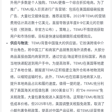
外用户多数是个人独购，TEMU更像一个综合折扣电商。为了
推广，TEMU投入巨资进行广告营销：包括在美国超级碗投放
广告、大量社交媒体投放、推荐返现等。2023年TEMU的营销
费用估计高达数十亿美元，直接导致该年度8-9亿美元的巨额
亏损（预测值，非官方公布）。策略上，TEMU不惜烧钱获取
用户和市场份额，目标是快速站稳脚跟形成规模效应。
供应与物流
：TEMU背靠中国强大的供应链，它扮演跨境中介
平台角色，将中国工厂和商家产品销售到海外消费者。大部分
商品直接由国内商家供货，通过空运/海运寄往目标国家，再由
当地快递配送到用户手中。为提高效率，TEMU在美国等地建
立了本地仓储，据报道TEMU正积极建立海外仓和本地物流网
络，以缩短运输时长。此外，TEMU也在招募当地商家入驻，
提升本地商品占比和履约速度。值得一提的是，TEMU充分利
用了美国海关对低值包裹（800美金以下）的“De minimis”免
关税政策，大量包裹免税进入美国市场。这帮助TEMU有效压
低成本价格，但2025年5月，美国调整关税豁免政策，取消了
小额包裹免税政策，提高对中国产品征税，给TEMU运营带来