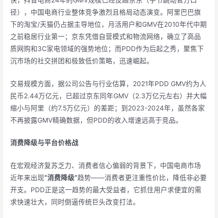
径），中国电商行业整体竞争激烈且格局动态演变。阿里巴巴旗
下的淘宝/天猫仍占据主导地位，月活用户和GMV在2010年代中期
之前稳居行业第一；京东凭借自营模式和物流网络，确立了高品
质网购和3C家电领域的强势地位；而PDD作为后起之秀，聚焦下
沉市场的社交拼团和极致低价策略，迅速崛起。
交易规模方面，据公司公告与行业估算，2021年PDD GMV约为人
民币2.44万亿元，已超过京东同年GMV（2.3万亿元左右）并大幅
缩小与阿里（约7.5万亿元）的差距；到2023-2024年，虽然各家
不再披露GMV精确数据，但PDD的收入增速远高于竞品。
消费降级与平台价格战
在宏观经济复苏乏力、消费者信心偏弱的背景下，中国电商市场
近年来出现
“消费降级”
趋势——消费者更注重性价比，降低非必要
开支。PDD正是这一趋势的最大受益者，它抓住用户求便宜的需
求快速壮大，同时倒逼传统巨头改变打法。