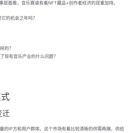
成熟；叙事层面看，音乐赛道有着NFT藏品+创作者经济的双重加持。
会是它的机会之年吗？
么样的？
决了现有音乐产业的什么问题？
模式
变迁
量的IP方和用户群体。这个市场有着比较清晰的供需两端，供给